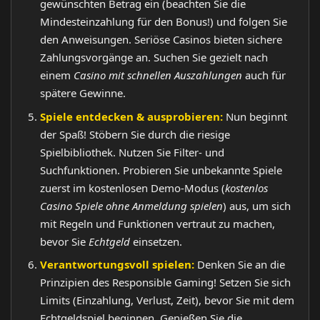
gewünschten Betrag ein (beachten Sie die
Mindesteinzahlung für den Bonus!) und folgen Sie
den Anweisungen. Seriöse Casinos bieten sichere
Zahlungsvorgänge an. Suchen Sie gezielt nach
einem
Casino mit schnellen Auszahlungen
auch für
spätere Gewinne.
Spiele entdecken & ausprobieren:
Nun beginnt
der Spaß! Stöbern Sie durch die riesige
Spielbibliothek. Nutzen Sie Filter- und
Suchfunktionen. Probieren Sie unbekannte Spiele
zuerst im kostenlosen Demo-Modus (
kostenlos
Casino Spiele ohne Anmeldung spielen
) aus, um sich
mit Regeln und Funktionen vertraut zu machen,
bevor Sie
Echtgeld
einsetzen.
Verantwortungsvoll spielen:
Denken Sie an die
Prinzipien des Responsible Gaming! Setzen Sie sich
Limits (Einzahlung, Verlust, Zeit), bevor Sie mit dem
Echtgeldspiel beginnen. Genießen Sie die