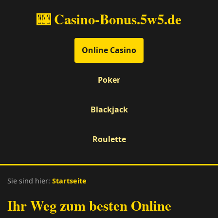
🎰 Casino-Bonus.5w5.de
Online Casino
Poker
Blackjack
Roulette
Sie sind hier:
Startseite
Ihr Weg zum besten Online