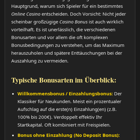
Hauptgrund, warum sich Spieler für ein bestimmtes
Online Casino
entscheiden. Doch Vorsicht: Nicht jeder
scheinbar großzügige
Casino Bonus
ist auch wirklich
vorteilhaft. Es ist unerlässlich, die verschiedenen
Bonusarten und vor allem die oft komplexen
Bonusbedingungen zu verstehen, um das Maximum
herauszuholen und spätere Enttäuschungen bei der
Auszahlung zu vermeiden.
Typische Bonusarten im Überblick:
Willkommensbonus / Einzahlungsbonus:
Der
Klassiker für Neukunden. Meist ein prozentualer
Aufschlag auf die erste(n) Einzahlung(en) (z.B.
100% bis 200€). Verdoppelt effektiv Ihr
Startkapital. Oft kombiniert mit Freispielen.
Bonus ohne Einzahlung (No Deposit Bonus):