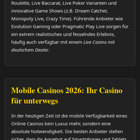
Roulette, Live Baccarat, Live Poker Varianten und
innovative Game Shows (z.B. Dream Catcher,
Monopoly Live, Crazy Time). Führende Anbieter wie
Evolution Gaming oder Pragmatic Play Live sorgen für
ein extrem realistisches und fesselndes Erlebnis,
häufig auch verfügbar mit einem
Live Casino mit
deutschem Dealer
.
Mobile Casinos 2026: Ihr Casino
für unterwegs
In der heutigen Zeit ist die mobile Verfügbarkeit eines
Online Casinos kein Luxus mehr, sondern eine
absolute Notwendigkeit. Die besten Anbieter stellen
sicher, dass ihr Angebot auf Smartphones und Tablets