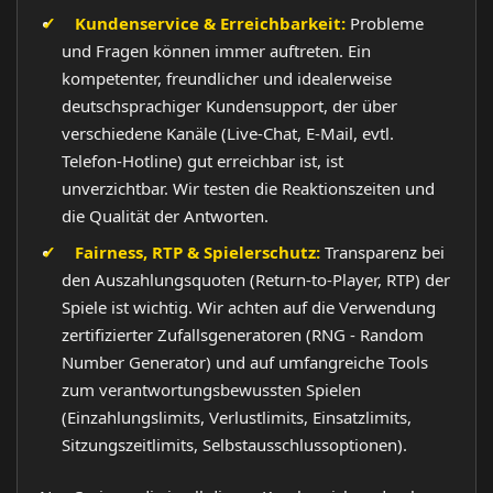
Kundenservice & Erreichbarkeit:
Probleme
und Fragen können immer auftreten. Ein
kompetenter, freundlicher und idealerweise
deutschsprachiger Kundensupport, der über
verschiedene Kanäle (Live-Chat, E-Mail, evtl.
Telefon-Hotline) gut erreichbar ist, ist
unverzichtbar. Wir testen die Reaktionszeiten und
die Qualität der Antworten.
Fairness, RTP & Spielerschutz:
Transparenz bei
den Auszahlungsquoten (Return-to-Player, RTP) der
Spiele ist wichtig. Wir achten auf die Verwendung
zertifizierter Zufallsgeneratoren (RNG - Random
Number Generator) und auf umfangreiche Tools
zum verantwortungsbewussten Spielen
(Einzahlungslimits, Verlustlimits, Einsatzlimits,
Sitzungszeitlimits, Selbstausschlussoptionen).