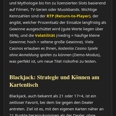
und Mythologie bis hin zu lizenzierten Slots basierend
auf Filmen, TV-Serien oder Musikbands. Wichtige
Kennzahlen sind der
RTP (Return-to-Player)
, der
angibt, welcher Prozentsatz der Einsätze langfristig als
Gewinne ausgeschüttet wird (gute Werte liegen über
96%), und die
Volatilität
(niedrig = häufige kleine
Gewinne; hoch = seltene große Gewinne). Viele
Casinos erlauben es Ihnen,
kostenlos Casino Spiele
ohne Anmeldung spielen
zu können (Demo-Modus),
was perfekt ist, um neue Titel risikofrei zu testen.
Blackjack: Strategie und Können am
Kartentisch
Blackjack, auch bekannt als 21 oder 17+4, ist ein
zeitloser Favorit, bei dem Sie gegen den Dealer
antreten. Ziel ist es, mit den eigenen Karten näher an
21 Punkte heranzukommen als der Dealer, ohne