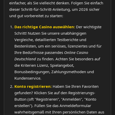
einfacher, als Sie vielleicht denken. Folgen Sie einfach
dieser Schritt-für-Schritt-Anleitung, um 2026 sicher
und gut vorbereitet zu starten:
Das richtige Casino auswählen:
Der wichtigste
Schritt! Nutzen Sie unsere unabhängigen
Vergleiche, detaillierten Testberichte und
Bestenlisten, um ein seriöses, lizenziertes und für
Ihre Bedürfnisse passendes
Online Casino
Deutschland
zu finden. Achten Sie besonders auf
die Kriterien Lizenz, Spielangebot,
Bonusbedingungen, Zahlungsmethoden und
Kundenservice.
Konto registrieren:
Haben Sie Ihren Favoriten
gefunden? Klicken Sie auf den Registrierungs-
Button (oft "Registrieren", "Anmelden", "Konto
erstellen"). Füllen Sie das Anmeldeformular
wahrheitsgemäß mit Ihren persönlichen Daten aus