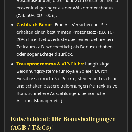
Bestandskunden, die erneut Geld einzahlen. Meist
prozentual geringer als der Willkommensbonus
(z.B. 50% bis 100€).
Cashback Bonus:
Eine Art Versicherung. Sie
erhalten einen bestimmten Prozentsatz (z.B. 10-
20%) Ihrer Nettoverluste über einen definierten
Zeitraum (z.B. wöchentlich) als Bonusguthaben
oder sogar Echtgeld zurück.
Treueprogramme & VIP-Clubs:
Langfristige
Belohnungssysteme für loyale Spieler. Durch
Einsätze sammeln Sie Punkte, steigen in Levels auf
und schalten bessere Belohnungen frei (exklusive
Boni, schnellere Auszahlungen, persönliche
Account Manager etc.).
Entscheidend: Die Bonusbedingungen
(AGB / T&Cs)!