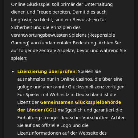
Online Glücksspiel soll primär der Unterhaltung
dienen und Freude bereiten. Damit dies auch
langfristig so bleibt, sind ein Bewusstsein für
Sicherheit und die Prinzipien des
verantwortungsbewussten Spielens (Responsible
Gaming) von fundamentaler Bedeutung. Achten Sie
auf folgende zentrale Aspekte, bevor und während Sie
spielen:
Lizenzierung überprüfen:
Spielen Sie
ausnahmslos nur in Online Casinos, die über eine
gültige und anerkannte Glücksspiellizenz verfügen.
Für Spieler mit Wohnsitz in Deutschland ist die
Lizenz der
Gemeinsamen Glücksspielbehörde
der Länder (GGL)
maßgeblich und garantiert die
Einhaltung strenger deutscher Vorschriften. Achten
Sie auf das offizielle Logo und die
Lizenzinformationen auf der Webseite des