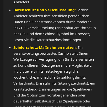
Anbieters.
Datenschutz und Verschlüsselung:
Seriöse
Anbieter schützen Ihre sensiblen persönlichen
Daten und Finanztransaktionen durch moderne
SSL/TLS-Verschlüsselung (erkennbar am "https" in
der URL und dem Schloss-Symbol im Browser).
Lesen Sie die Datenschutzbestimmungen.
Spielerschutz-Maßnahmen nutzen:
Ein
verantwortungsbewusstes Casino stellt Ihnen
Werkzeuge zur Verfügung, um Ihr Spielverhalten
zu kontrollieren. Dazu gehören die Möglichkeit,
individuelle Limits festzulegen (tägliche,
wöchentliche, monatliche Einzahlungslimits,
Verlustlimits, Einsatzlimits, Sitzungszeitlimits), ein
Realitätscheck (Erinnerungen an die Spieldauer)
und die Option zum vorübergehenden oder
dauerhaften Selbstausschluss (Spielpause oder