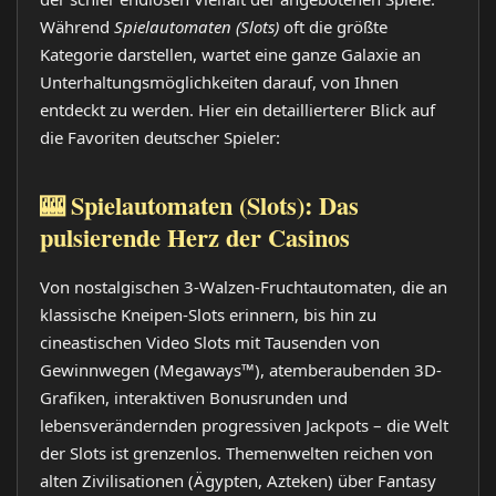
Während
Spielautomaten (Slots)
oft die größte
Kategorie darstellen, wartet eine ganze Galaxie an
Unterhaltungsmöglichkeiten darauf, von Ihnen
entdeckt zu werden. Hier ein detaillierterer Blick auf
die Favoriten deutscher Spieler:
🎰 Spielautomaten (Slots): Das
pulsierende Herz der Casinos
Von nostalgischen 3-Walzen-Fruchtautomaten, die an
klassische Kneipen-Slots erinnern, bis hin zu
cineastischen Video Slots mit Tausenden von
Gewinnwegen (Megaways™), atemberaubenden 3D-
Grafiken, interaktiven Bonusrunden und
lebensverändernden progressiven Jackpots – die Welt
der Slots ist grenzenlos. Themenwelten reichen von
alten Zivilisationen (Ägypten, Azteken) über Fantasy